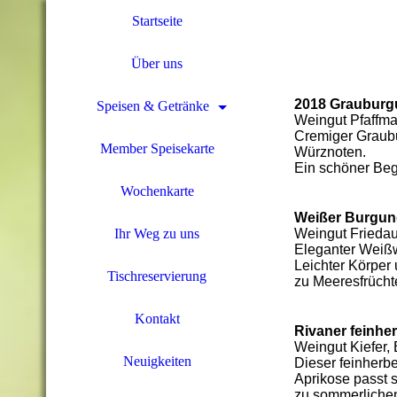
Startseite
Über uns
2018 Grauburgu
Speisen & Getränke
Weingut Pfaffma
Cremiger Graubu
Member Speisekarte
Würznoten.
Ein schöner Beg
Wochenkarte
Weißer Burgun
Weingut Friedau
Ihr Weg zu uns
Eleganter Weißw
Leichter Körper
Tischreservierung
zu
M
eeresfrücht
Kontakt
Rivaner feinhe
Weingut Kiefer,
Neuigkeiten
Dieser feinherbe
Aprikose passt 
zu sommerlichen