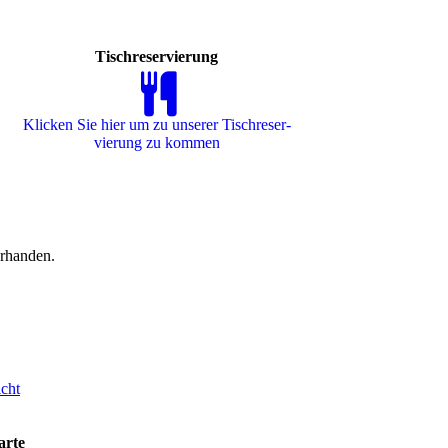
Tischreservierung
Klicken Sie hier um zu unserer Tisch­re­ser­
vie­rung zu kommen
orhanden.
cht
arte