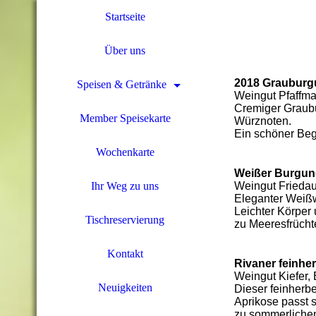
Startseite
Über uns
2018 Grauburgu
Speisen & Getränke
Weingut Pfaffma
Cremiger Graubu
Member Speisekarte
Würznoten.
Ein schöner Beg
Wochenkarte
Weißer Burgun
Weingut Friedau
Ihr Weg zu uns
Eleganter Weißw
Leichter Körper
Tischreservierung
zu
M
eeresfrücht
Kontakt
Rivaner feinhe
Weingut Kiefer,
Neuigkeiten
Dieser feinherbe
Aprikose passt 
zu sommerlichen