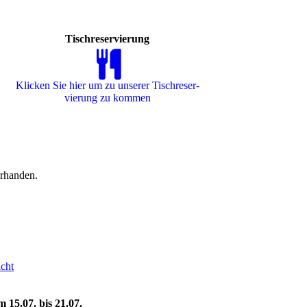
Tischreservierung
Klicken Sie hier um zu unserer Tisch­re­ser­
vie­rung zu kommen
orhanden.
cht
15.07. bis 21.07.